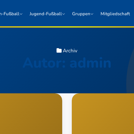
n-Fußball
Jugend-Fußball
Gruppen
Mitgliedschaft
Archiv
Autor:
admin