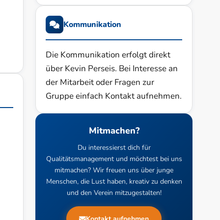
Kommunikation
Die Kommunikation erfolgt direkt
über Kevin Perseis. Bei Interesse an
der Mitarbeit oder Fragen zur
Gruppe einfach Kontakt aufnehmen.
Mitmachen?
Du interessierst dich für
Qualitätsmanagement und möchtest bei uns
mitmachen? Wir freuen uns über junge
Menschen, die Lust haben, kreativ zu denken
und den Verein mitzugestalten!
Kontakt aufnehmen