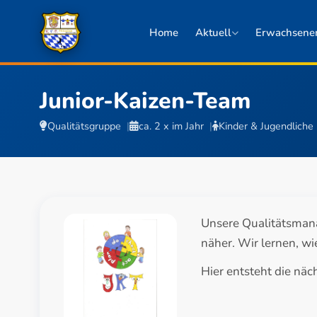
Home
Aktuell
Erwachsene
Junior-Kaizen-Team
Qualitätsgruppe
ca. 2 x im Jahr
Kinder & Jugendliche
TEAM IN AKTION
LSP 2024
2 Fotos
Unsere Qualitätsman
näher. Wir lernen, w
Hier entsteht die näc